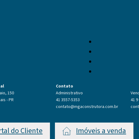
nal
Contato
aio, 150
Administrativo
Ven
ais - PR
41 3557-5353
41 9
contato@mgaconstrutora.com.br
con
rtal do Cliente
Imóveis a venda