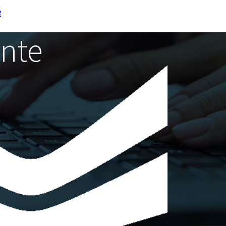
é
ente