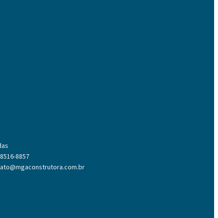
das
 8516-8857
tato@mgaconstrutora.com.br